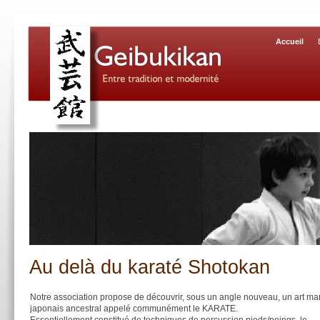
Accueil
Au delà du karaté Shotokan
Notre association propose de découvrir, sous un angle nouveau, un art mar
japonais ancestral appelé communément le KARATE.