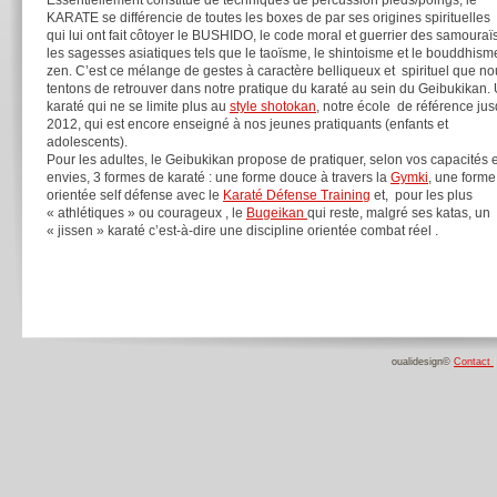
Essentiellement constitué de techniques de percussion pieds/poings, le
KARATE se différencie de toutes les boxes de par ses origines spirituelles
qui lui ont fait côtoyer le BUSHIDO, le code moral et guerrier des samouraïs
les sagesses asiatiques tels que le taoïsme, le shintoisme et le bouddhism
zen. C’est ce mélange de gestes à caractère belliqueux et spirituel que n
tentons de retrouver dans notre pratique du karaté au sein du Geibukikan.
karaté qui ne se limite plus au
style shotokan
, notre école de référence ju
2012, qui est encore enseigné à nos jeunes pratiquants (enfants et
adolescents).
Pour les adultes, le Geibukikan propose de pratiquer, selon vos capacités e
envies, 3 formes de karaté : une forme douce à travers la
Gymki
, une forme
orientée self défense avec le
Karaté Défense Training
et, pour les plus
« athlétiques » ou courageux , le
Bugeikan
qui reste, malgré ses katas, un
« jissen » karaté c’est-
à-
dire une discipline orientée combat réel .
oualidesign©
Contact
|